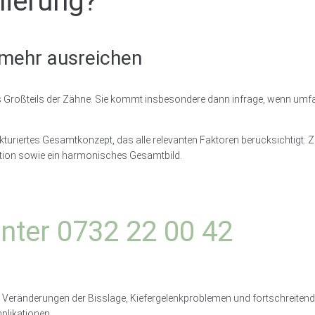
ierung?
 mehr ausreichen
s Großteils der Zähne. Sie kommt insbesondere dann infrage, wenn umf
kturiertes Gesamtkonzept, das alle relevanten Faktoren berücksichtigt
nktion sowie ein harmonisches Gesamtbild.
unter 0732 22 00 42
eränderungen der Bisslage, Kiefergelenkproblemen und fortschreitende
plikationen.