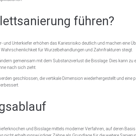
ettsanierung führen?
nd Unterkiefer erhöhen das Kariesrisiko deutlich und machen eine Über
e Wahrscheinlichkeit für Wurzelbehandlungen und Zahnfrakturen steigt.
ndern gemeinsam mit dem Substanzverlust die Bisslage. Dies kann zu ei
ne nach sich zieht.
werden geschlossen, die vertikale Dimension wiederhergestellt und eine
erbessert.
ngsablauf
eferknochen und Bisslage mittels moderner Verfahren, auf deren Basis ein
nicht erhaltungswürdiger Zähne als Grundlage für die weitere Sanieru