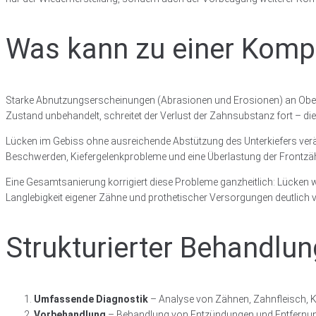
Was kann zu einer Kompl
Starke Abnutzungserscheinungen (Abrasionen und Erosionen) an Ober- u
Zustand unbehandelt, schreitet der Verlust der Zahnsubstanz fort – di
Lücken im Gebiss ohne ausreichende Abstützung des Unterkiefers verä
Beschwerden, Kiefergelenkprobleme und eine Überlastung der Frontzäh
Eine Gesamtsanierung korrigiert diese Probleme ganzheitlich: Lücken 
Langlebigkeit eigener Zähne und prothetischer Versorgungen deutlich v
Strukturierter Behandlu
Umfassende Diagnostik
– Analyse von Zähnen, Zahnfleisch, Ki
Vorbehandlung
– Behandlung von Entzündungen und Entfernung 